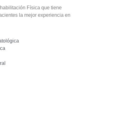
ilitación Física que tiene
pacientes la mejor experiencia en
atológica
aca
ral