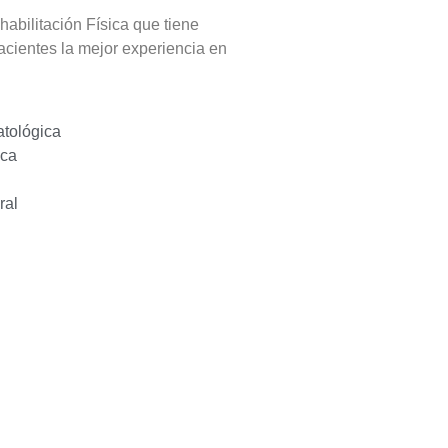
ilitación Física que tiene
pacientes la mejor experiencia en
atológica
aca
ral