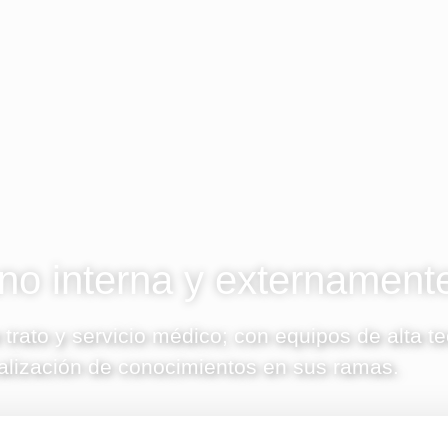
o interna y externament
 trato y servicio médico; con equipos de alta t
alización de conocimientos en sus ramas.