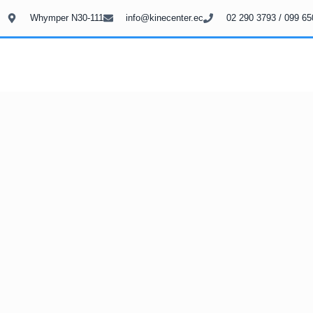
Whymper N30-111
info@kinecenter.ec
02 290 3793 / 099 65