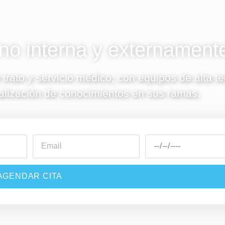
o interna y externament
 trato y servicio médico; con equipos de alta t
alización de conocimientos en sus ramas.
AGENDAR CITA