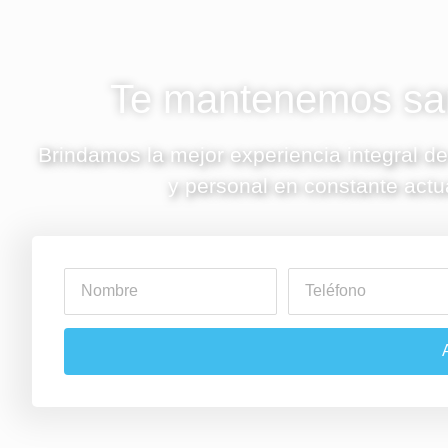
Te mantenemos san
Brindamos la mejor experiencia integral de
y personal en constante actu