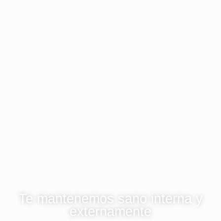
Te mantenemos sano interna y
externamente