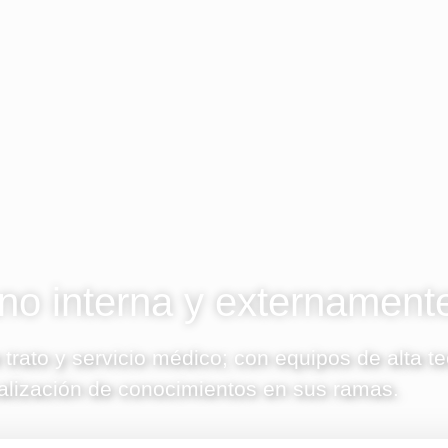
o interna y externament
 trato y servicio médico; con equipos de alta t
alización de conocimientos en sus ramas.