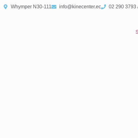
Whymper N30-111
info@kinecenter.ec
02 290 3793 
S