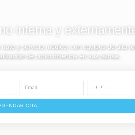
o interna y externament
 trato y servicio médico; con equipos de alta t
alización de conocimientos en sus ramas.
AGENDAR CITA