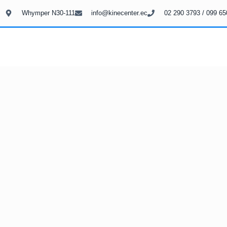
Whymper N30-111
info@kinecenter.ec
02 290 3793 / 099 65