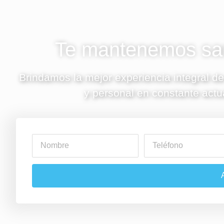
Te mantenemos san
Brindamos la mejor experiencia integral de
y personal en constante actu