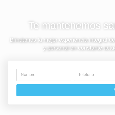
Te mantenemos san
Brindamos la mejor experiencia integral de
y personal en constante actu