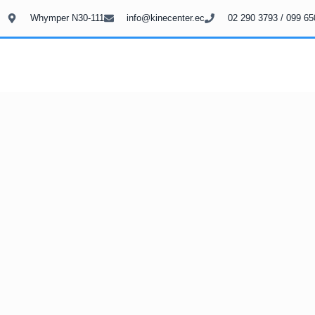
Whymper N30-111
info@kinecenter.ec
02 290 3793 / 099 65