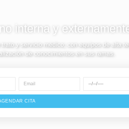
o interna y externament
 trato y servicio médico; con equipos de alta t
alización de conocimientos en sus ramas.
AGENDAR CITA