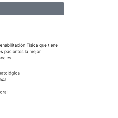
abilitación Física que tiene
os pacientes la mejor
nales.
matológica
íaca
l
oral